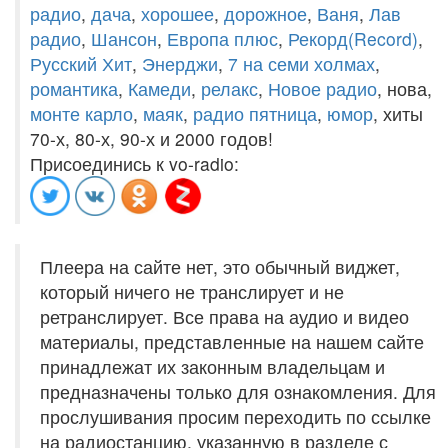
радио
,
дача
,
хорошее
,
дорожное
,
Ваня
,
Лав
радио
,
Шансон
,
Европа плюс
,
Рекорд(Record)
,
Русский Хит
,
Энерджи
,
7 на семи холмах
,
романтика
,
Камеди
,
релакс
,
Новое радио
, нова,
монте карло
,
маяк
,
радио пятница
,
юмор
, хиты
70-х, 80-х, 90-х и 2000 годов!
Присоединись к vo-radio:
Плеера на сайте нет, это обычный виджет,
который ничего не транслирует и не
ретранслирует. Все права на аудио и видео
материалы, представленные на нашем сайте
принадлежат их законным владельцам и
предназначены только для ознакомления. Для
прослушивания просим переходить по ссылке
на радиостанцию, указанную в разделе с