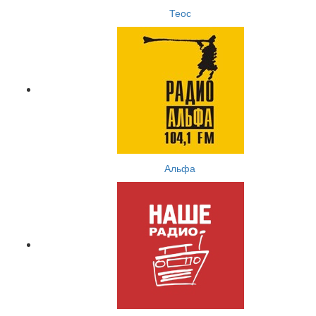
Теос
Альфа