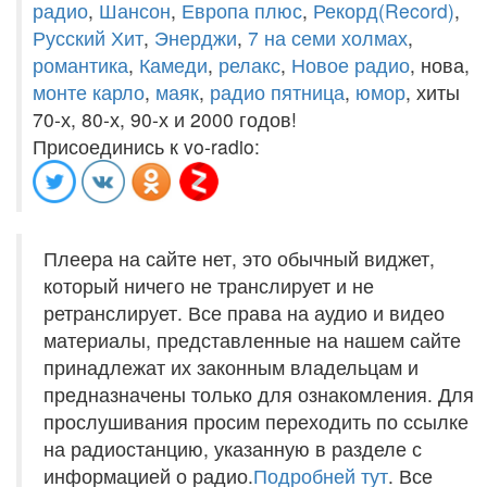
радио
,
Шансон
,
Европа плюс
,
Рекорд(Record)
,
Русский Хит
,
Энерджи
,
7 на семи холмах
,
романтика
,
Камеди
,
релакс
,
Новое радио
, нова,
монте карло
,
маяк
,
радио пятница
,
юмор
, хиты
70-х, 80-х, 90-х и 2000 годов!
Присоединись к vo-radio:
Плеера на сайте нет, это обычный виджет,
который ничего не транслирует и не
ретранслирует. Все права на аудио и видео
материалы, представленные на нашем сайте
принадлежат их законным владельцам и
предназначены только для ознакомления. Для
прослушивания просим переходить по ссылке
на радиостанцию, указанную в разделе с
информацией о радио.
Подробней тут
. Все