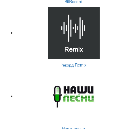
BitRecord
Рекорд Remix
Наши песни