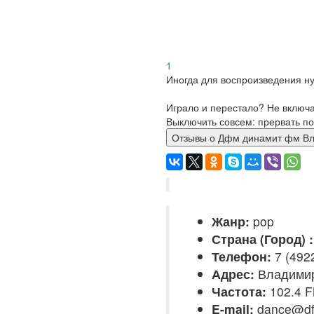
1
Иногда для воспроизведения ну
Играло и перестало? Не включ
Выключить совсем: прервать по
Отзывы о Дфм динамит ф
Жанр:
pop
Страна (Город) :
Телефон:
7 (492
Адрес:
Владимир
Частота:
102.4 
E-mail:
dance@df