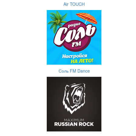
Air TOUCH
Соль FM Dance