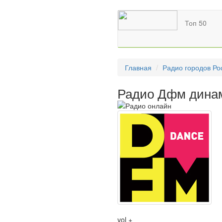
Топ 50
Главная
Радио городов Ро
Радио Дфм дина
vol +