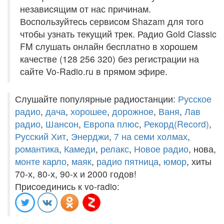
независящим от нас причинам.
Воспользуйтесь сервисом Shazam для того
чтобы узнать текущий трек. Радио Gold Classic
FM слушать онлайн бесплатно в хорошем
качестве (128 256 320) без регистрации на
сайте Vo-Radio.ru в прямом эфире.
Слушайте популярные радиостанции:
Русское
радио
,
дача
,
хорошее
,
дорожное
,
Ваня
,
Лав
радио
,
Шансон
,
Европа плюс
,
Рекорд(Record)
,
Русский Хит
,
Энерджи
,
7 на семи холмах
,
романтика
,
Камеди
,
релакс
,
Новое радио
, нова,
монте карло
,
маяк
,
радио пятница
,
юмор
, хиты
70-х, 80-х, 90-х и 2000 годов!
Присоединись к vo-radio: