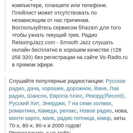
компьютере, планшете или телефоне.
Плейлист может отсутствовать по
независящим от нас причинам.
Воспользуйтесь сервисом Shazam для того
чтобы узнать текущий трек. Радио
RelaxingJazz.com - Smooth Jazz слушать
онлайн бесплатно в хорошем качестве (128
256 320) без регистрации на сайте Vo-Radio.ru
в прямом эфире.
Слушайте популярные радиостанции:
Русское
радио
,
дача
,
хорошее
,
дорожное
,
Ваня
,
Лав
радио
,
Шансон
,
Европа плюс
,
Рекорд(Record)
,
Русский Хит
,
Энерджи
,
7 на семи холмах
,
романтика
,
Камеди
,
релакс
,
Новое радио
, нова,
монте карло
,
маяк
,
радио пятница
,
юмор
, хиты
70-х, 80-х, 90-х и 2000 годов!
Присоединись к vo-radio: