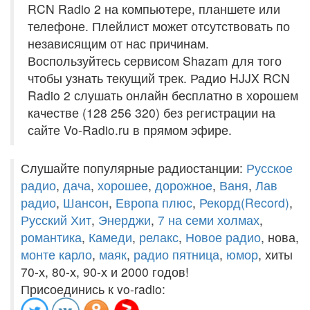
RCN Radio 2 на компьютере, планшете или
телефоне. Плейлист может отсутствовать по
независящим от нас причинам.
Воспользуйтесь сервисом Shazam для того
чтобы узнать текущий трек. Радио HJJX RCN
Radio 2 слушать онлайн бесплатно в хорошем
качестве (128 256 320) без регистрации на
сайте Vo-Radio.ru в прямом эфире.
Слушайте популярные радиостанции:
Русское
радио
,
дача
,
хорошее
,
дорожное
,
Ваня
,
Лав
радио
,
Шансон
,
Европа плюс
,
Рекорд(Record)
,
Русский Хит
,
Энерджи
,
7 на семи холмах
,
романтика
,
Камеди
,
релакс
,
Новое радио
, нова,
монте карло
,
маяк
,
радио пятница
,
юмор
, хиты
70-х, 80-х, 90-х и 2000 годов!
Присоединись к vo-radio: