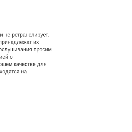
и не ретранслирует.
 принадлежат их
рослушивания просим
ией о
рошем качестве для
ходятся на