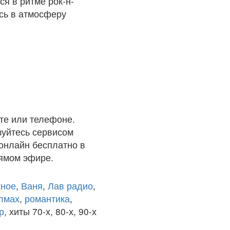
ся в ритме рок-н-
есь в атмосферу
те или телефоне.
зуйтесь сервисом
 онлайн бесплатно в
рямом эфире.
ное
,
Ваня
,
Лав радио
,
олмах
,
романтика
,
р
, хиты 70-х, 80-х, 90-х