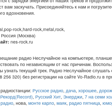
тся с зарядки энергией от наших треков и продолжит
ст вам заскучать. Присоединяйтесь к нам и погрузит
ого вдохновения.
l,pop-rock,hard-rock,metal,rock,
Россия (Москва)
айт:
nes-rock.ru
вещание радио Неслучайное на компьютере, планше
ствовать по независящим от нас причинам. Восполь
ы узнать текущий трек. Радио Неслучайное слушать
8 256 320) без регистрации на сайте Vo-Radio.ru в п
 радиостанции:
Русское радио
,
дача
,
хорошее
,
дорож
,
Рекорд(Record)
,
Русский Хит
,
Энерджи
,
7 на семи х
 радио
, нова,
монте карло
,
маяк
,
радио пятница
,
юмо