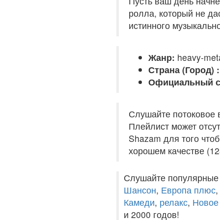
Пусть ваш день начнё
ролла, который не да
истинного музыкальн
Жанр:
heavy-meta
Страна (Город) :
Официальный с
Слушайте потоковое 
Плейлист может отсут
Shazam для того чтоб
хорошем качестве (12
Слушайте популярные
Шансон
,
Европа плюс
Камеди
,
релакс
,
Новое
и 2000 годов!