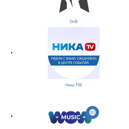
DnB
Ника FM