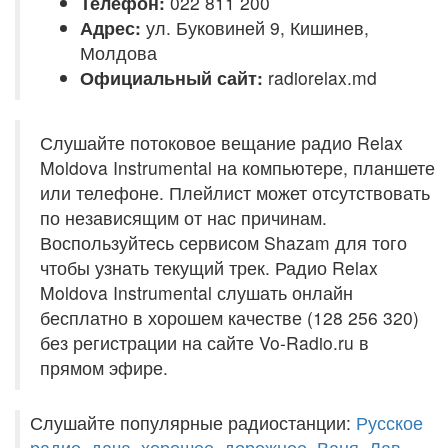
Телефон:
022 811 200
Адрес:
ул. Буковиней 9, Кишинев,
Молдова
Официальный сайт:
radiorelax.md
Слушайте потоковое вещание радио Relax
Moldova Instrumental на компьютере, планшете
или телефоне. Плейлист может отсутствовать
по независящим от нас причинам.
Воспользуйтесь сервисом Shazam для того
чтобы узнать текущий трек. Радио Relax
Moldova Instrumental слушать онлайн
бесплатно в хорошем качестве (128 256 320)
без регистрации на сайте Vo-Radio.ru в
прямом эфире.
Слушайте популярные радиостанции:
Русское
радио
,
дача
,
хорошее
,
дорожное
,
Ваня
,
Лав