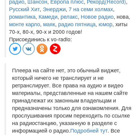
радио
,
Шансон
,
Европа плюс
,
Рекорд(Record)
,
Русский Хит
,
Энерджи
,
7 на семи холмах
,
романтика
,
Камеди
,
релакс
,
Новое радио
, нова,
монте карло
,
маяк
,
радио пятница
,
юмор
, хиты
70-х, 80-х, 90-х и 2000 годов!
Присоединись к vo-radio:
Плеера на сайте нет, это обычный виджет,
который ничего не транслирует и не
ретранслирует. Все права на аудио и видео
материалы, представленные на нашем сайте
принадлежат их законным владельцам и
предназначены только для ознакомления. Для
прослушивания просим переходить по ссылке
на радиостанцию, указанную в разделе с
информацией о радио.
Подробней тут
. Все