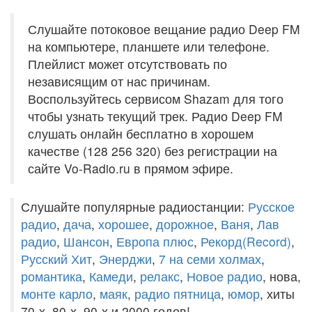
Слушайте потоковое вещание радио Deep FM
на компьютере, планшете или телефоне.
Плейлист может отсутствовать по
независящим от нас причинам.
Воспользуйтесь сервисом Shazam для того
чтобы узнать текущий трек. Радио Deep FM
слушать онлайн бесплатно в хорошем
качестве (128 256 320) без регистрации на
сайте Vo-Radio.ru в прямом эфире.
Слушайте популярные радиостанции:
Русское
радио
,
дача
,
хорошее
,
дорожное
,
Ваня
,
Лав
радио
,
Шансон
,
Европа плюс
,
Рекорд(Record)
,
Русский Хит
,
Энерджи
,
7 на семи холмах
,
романтика
,
Камеди
,
релакс
,
Новое радио
, нова,
монте карло
,
маяк
,
радио пятница
,
юмор
, хиты
70-х, 80-х, 90-х и 2000 годов!