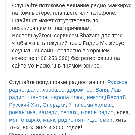
Слушайте потоковое вещание радио Маккирус
на компьютере, планшете или телефоне.
Плейлист может отсутствовать по
независящим от нас причинам.
Воспользуйтесь сервисом Shazam для того
чтобы узнать текущий трек. Радио Маккирус
слушать онлайн бесплатно в хорошем
качестве (128 256 320) без регистрации на
сайте Vo-Radio.ru в прямом эфире.
Слушайте популярные радиостанции:
Русское
радио
,
дача
,
хорошее
,
дорожное
,
Ваня
,
Лав
радио
,
Шансон
,
Европа плюс
,
Рекорд(Record)
,
Русский Хит
,
Энерджи
,
7 на семи холмах
,
романтика
,
Камеди
,
релакс
,
Новое радио
, нова,
монте карло
,
маяк
,
радио пятница
,
юмор
, хиты
70-х, 80-х, 90-х и 2000 годов!
Присоединись к vo-radio: