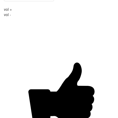
vol +
vol -