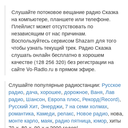
Слушайте потоковое вещание радио Сказка
на компьютере, планшете или телефоне.
Плейлист может отсутствовать по
независящим от нас причинам.
Воспользуйтесь сервисом Shazam для того
чтобы узнать текущий трек. Радио Сказка
слушать онлайн бесплатно в хорошем
качестве (128 256 320) без регистрации на
сайте Vo-Radio.ru в прямом эфире.
Слушайте популярные радиостанции:
Русское
радио
,
дача
,
хорошее
,
дорожное
,
Ваня
,
Лав
радио
,
Шансон
,
Европа плюс
,
Рекорд(Record)
,
Русский Хит
,
Энерджи
,
7 на семи холмах
,
романтика
,
Камеди
,
релакс
,
Новое радио
, нова,
монте карло
,
маяк
,
радио пятница
,
юмор
, хиты
70-х, 80-х, 90-х и 2000 годов!