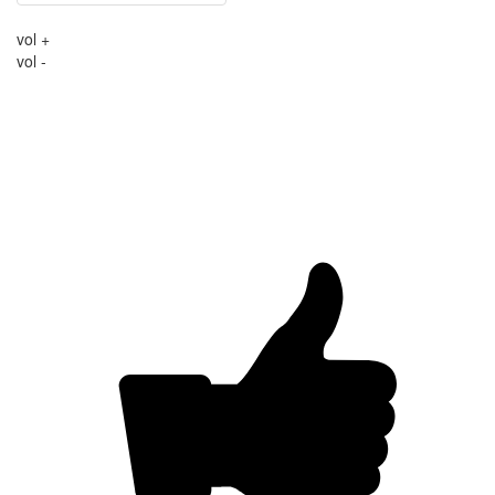
vol +
vol -