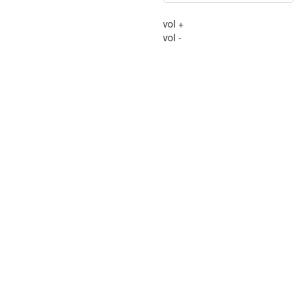
vol +
vol -