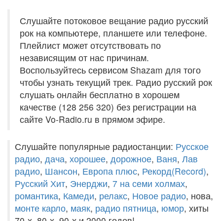
Слушайте потоковое вещание радио русский
рок на компьютере, планшете или телефоне.
Плейлист может отсутствовать по
независящим от нас причинам.
Воспользуйтесь сервисом Shazam для того
чтобы узнать текущий трек. Радио русский рок
слушать онлайн бесплатно в хорошем
качестве (128 256 320) без регистрации на
сайте Vo-Radio.ru в прямом эфире.
Слушайте популярные радиостанции:
Русское
радио
,
дача
,
хорошее
,
дорожное
,
Ваня
,
Лав
радио
,
Шансон
,
Европа плюс
,
Рекорд(Record)
,
Русский Хит
,
Энерджи
,
7 на семи холмах
,
романтика
,
Камеди
,
релакс
,
Новое радио
, нова,
монте карло
,
маяк
,
радио пятница
,
юмор
, хиты
70-х, 80-х, 90-х и 2000 годов!