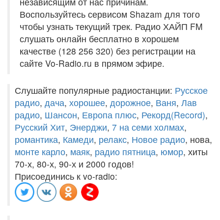
независящим от нас причинам.
Воспользуйтесь сервисом Shazam для того
чтобы узнать текущий трек. Радио ХАЙП FM
слушать онлайн бесплатно в хорошем
качестве (128 256 320) без регистрации на
сайте Vo-Radio.ru в прямом эфире.
Слушайте популярные радиостанции:
Русское
радио
,
дача
,
хорошее
,
дорожное
,
Ваня
,
Лав
радио
,
Шансон
,
Европа плюс
,
Рекорд(Record)
,
Русский Хит
,
Энерджи
,
7 на семи холмах
,
романтика
,
Камеди
,
релакс
,
Новое радио
, нова,
монте карло
,
маяк
,
радио пятница
,
юмор
, хиты
70-х, 80-х, 90-х и 2000 годов!
Присоединись к vo-radio: