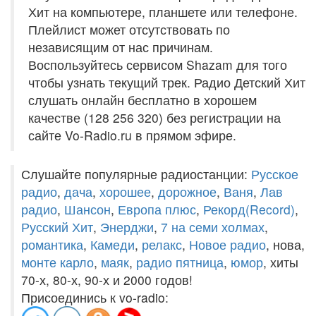
Хит на компьютере, планшете или телефоне.
Плейлист может отсутствовать по
независящим от нас причинам.
Воспользуйтесь сервисом Shazam для того
чтобы узнать текущий трек. Радио Детский Хит
слушать онлайн бесплатно в хорошем
качестве (128 256 320) без регистрации на
сайте Vo-Radio.ru в прямом эфире.
Слушайте популярные радиостанции:
Русское
радио
,
дача
,
хорошее
,
дорожное
,
Ваня
,
Лав
радио
,
Шансон
,
Европа плюс
,
Рекорд(Record)
,
Русский Хит
,
Энерджи
,
7 на семи холмах
,
романтика
,
Камеди
,
релакс
,
Новое радио
, нова,
монте карло
,
маяк
,
радио пятница
,
юмор
, хиты
70-х, 80-х, 90-х и 2000 годов!
Присоединись к vo-radio: