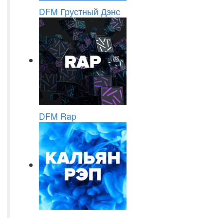
DFM Грустный Дэнс
DFM Rap