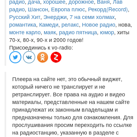
радио
,
дача
,
хорошее
,
дорожное
,
Ваня
,
Лав
радио
,
Шансон
,
Европа плюс
,
Рекорд(Record)
,
Русский Хит
,
Энерджи
,
7 на семи холмах
,
романтика
,
Камеди
,
релакс
,
Новое радио
, нова,
монте карло
,
маяк
,
радио пятница
,
юмор
, хиты
70-х, 80-х, 90-х и 2000 годов!
Присоединись к vo-radio:
Плеера на сайте нет, это обычный виджет,
который ничего не транслирует и не
ретранслирует. Все права на аудио и видео
материалы, представленные на нашем сайте
принадлежат их законным владельцам и
предназначены только для ознакомления. Для
прослушивания просим переходить по ссылке
на радиостанцию, указанную в разделе с