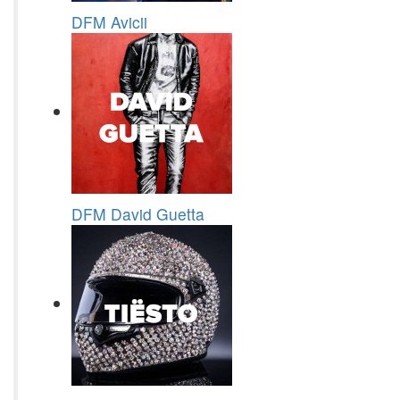
DFM Avicii
DFM David Guetta