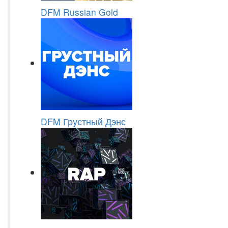
DFM Russian Gold
DFM Грустный Дэнс