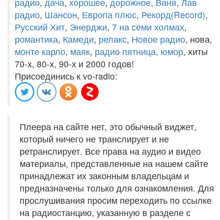
радио
,
дача
,
хорошее
,
дорожное
,
Ваня
,
Лав
радио
,
Шансон
,
Европа плюс
,
Рекорд(Record)
,
Русский Хит
,
Энерджи
,
7 на семи холмах
,
романтика
,
Камеди
,
релакс
,
Новое радио
, нова,
монте карло
,
маяк
,
радио пятница
,
юмор
, хиты
70-х, 80-х, 90-х и 2000 годов!
Присоединись к vo-radio:
Плеера на сайте нет, это обычный виджет,
который ничего не транслирует и не
ретранслирует. Все права на аудио и видео
материалы, представленные на нашем сайте
принадлежат их законным владельцам и
предназначены только для ознакомления. Для
прослушивания просим переходить по ссылке
на радиостанцию, указанную в разделе с