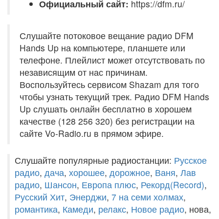
Официальный сайт:
https://dfm.ru/
Слушайте потоковое вещание радио DFM
Hands Up на компьютере, планшете или
телефоне. Плейлист может отсутствовать по
независящим от нас причинам.
Воспользуйтесь сервисом Shazam для того
чтобы узнать текущий трек. Радио DFM Hands
Up слушать онлайн бесплатно в хорошем
качестве (128 256 320) без регистрации на
сайте Vo-Radio.ru в прямом эфире.
Слушайте популярные радиостанции:
Русское
радио
,
дача
,
хорошее
,
дорожное
,
Ваня
,
Лав
радио
,
Шансон
,
Европа плюс
,
Рекорд(Record)
,
Русский Хит
,
Энерджи
,
7 на семи холмах
,
романтика
,
Камеди
,
релакс
,
Новое радио
, нова,