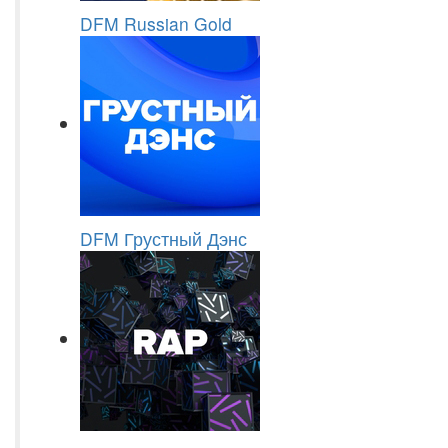
DFM Russian Gold
DFM Грустный Дэнс