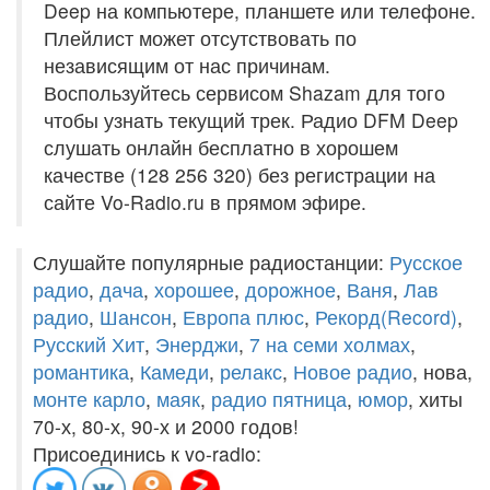
Deep на компьютере, планшете или телефоне.
Плейлист может отсутствовать по
независящим от нас причинам.
Воспользуйтесь сервисом Shazam для того
чтобы узнать текущий трек. Радио DFM Deep
слушать онлайн бесплатно в хорошем
качестве (128 256 320) без регистрации на
сайте Vo-Radio.ru в прямом эфире.
Слушайте популярные радиостанции:
Русское
радио
,
дача
,
хорошее
,
дорожное
,
Ваня
,
Лав
радио
,
Шансон
,
Европа плюс
,
Рекорд(Record)
,
Русский Хит
,
Энерджи
,
7 на семи холмах
,
романтика
,
Камеди
,
релакс
,
Новое радио
, нова,
монте карло
,
маяк
,
радио пятница
,
юмор
, хиты
70-х, 80-х, 90-х и 2000 годов!
Присоединись к vo-radio: