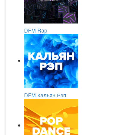
DFM Rap
DFM Кальян Рэп