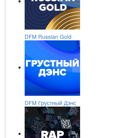
DFM Russian Gold
DFM Грустный Дэнс