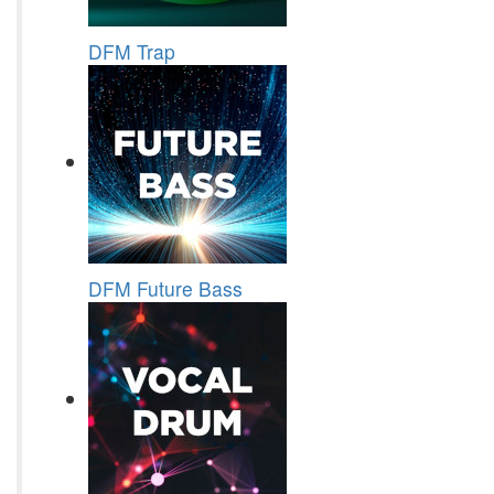
DFM Trap
DFM Future Bass