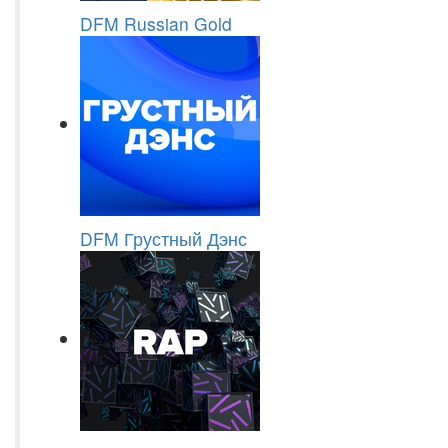
DFM Russian Gold
DFM Грустный Дэнс