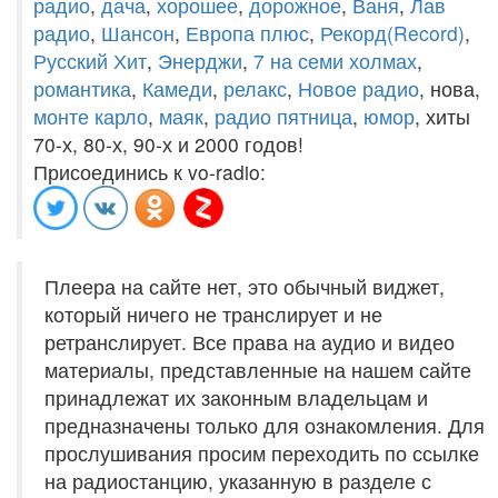
радио
,
дача
,
хорошее
,
дорожное
,
Ваня
,
Лав
радио
,
Шансон
,
Европа плюс
,
Рекорд(Record)
,
Русский Хит
,
Энерджи
,
7 на семи холмах
,
романтика
,
Камеди
,
релакс
,
Новое радио
, нова,
монте карло
,
маяк
,
радио пятница
,
юмор
, хиты
70-х, 80-х, 90-х и 2000 годов!
Присоединись к vo-radio:
Плеера на сайте нет, это обычный виджет,
который ничего не транслирует и не
ретранслирует. Все права на аудио и видео
материалы, представленные на нашем сайте
принадлежат их законным владельцам и
предназначены только для ознакомления. Для
прослушивания просим переходить по ссылке
на радиостанцию, указанную в разделе с