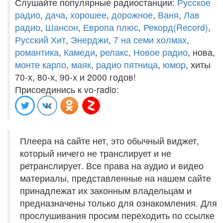
Слушайте популярные радиостанции:
Русское
радио
,
дача
,
хорошее
,
дорожное
,
Ваня
,
Лав
радио
,
Шансон
,
Европа плюс
,
Рекорд(Record)
,
Русский Хит
,
Энерджи
,
7 на семи холмах
,
романтика
,
Камеди
,
релакс
,
Новое радио
, нова,
монте карло
,
маяк
,
радио пятница
,
юмор
, хиты
70-х, 80-х, 90-х и 2000 годов!
Присоединись к vo-radio:
Плеера на сайте нет, это обычный виджет,
который ничего не транслирует и не
ретранслирует. Все права на аудио и видео
материалы, представленные на нашем сайте
принадлежат их законным владельцам и
предназначены только для ознакомления. Для
прослушивания просим переходить по ссылке