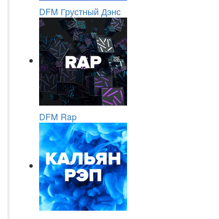
DFM Грустный Дэнс
DFM Rap