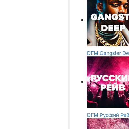
DFM Gangster D
DFM Русский Ре