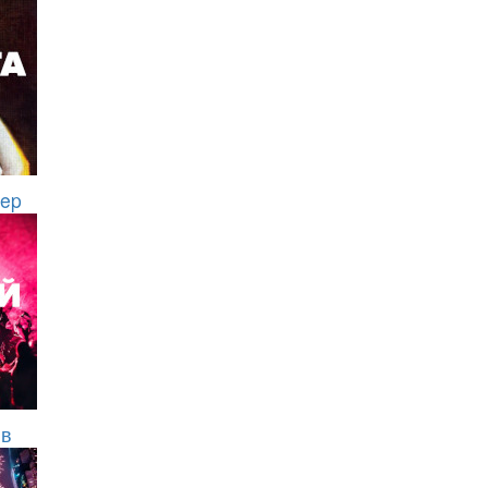
eep
йв