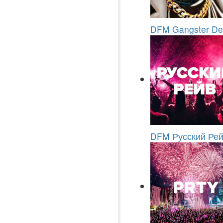
DFM Gangster D
DFM Русский Ре