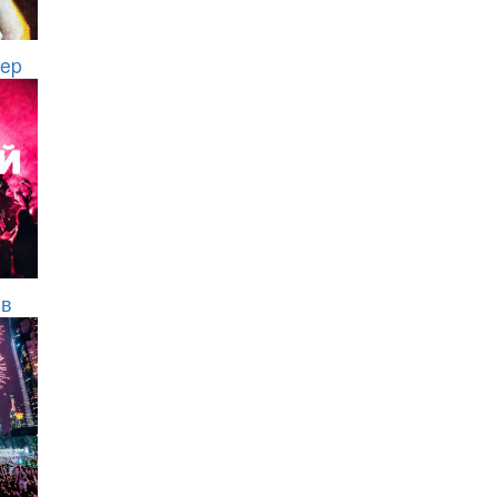
eep
йв