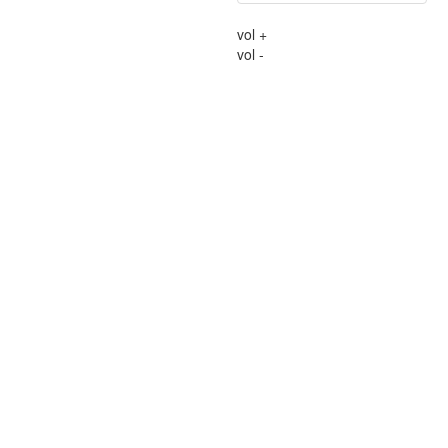
vol +
vol -