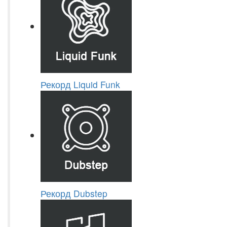
Рекорд Liquid Funk
Рекорд Dubstep