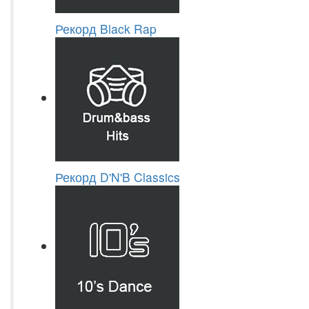
Рекорд Black Rap
Рекорд D'N'B Classics