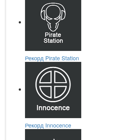
Рекорд Pirate Station
Рекорд Innocence