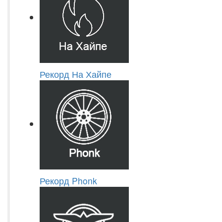
Рекорд На Хайпе
Рекорд Phonk