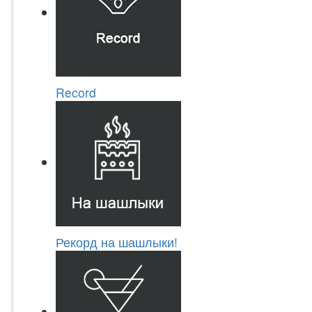
Record
Рекорд на шашлыки!