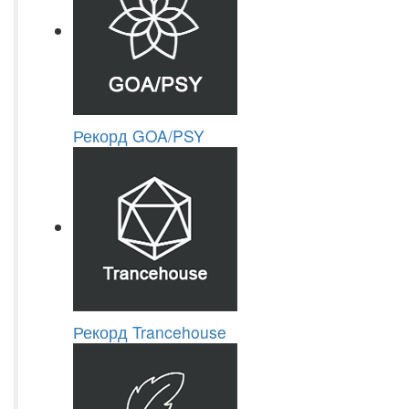
Рекорд GOA/PSY
Рекорд Trancehouse