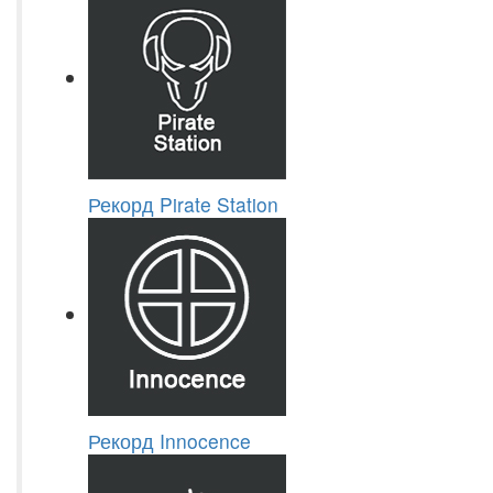
Рекорд Pirate Station
Рекорд Innocence