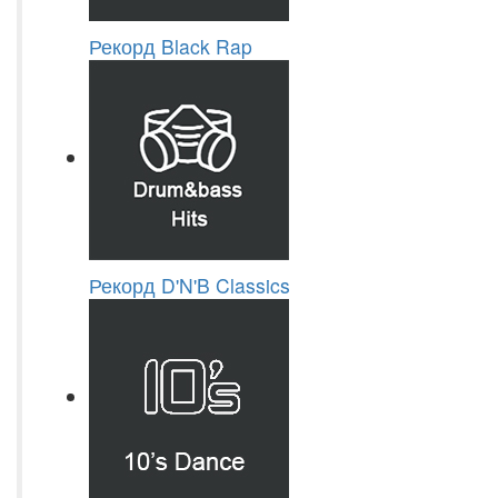
Рекорд Black Rap
Рекорд D'N'B Classics