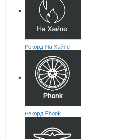
Рекорд На Хайпе
Рекорд Phonk