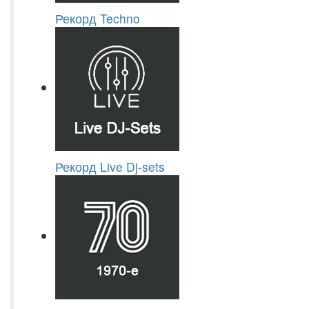
Рекорд Techno
Рекорд Live Dj-sets