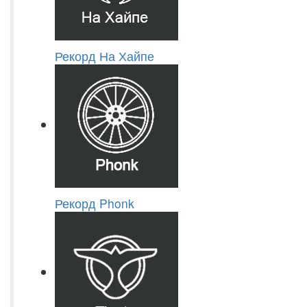
Рекорд На Хайпе
Рекорд Phonk