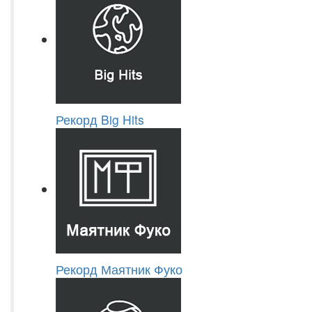
Рекорд Big Hits
Рекорд Маятник Фуко