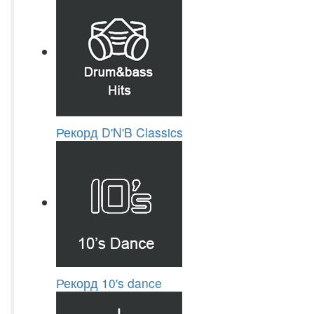
Рекорд D'N'B Classics
Рекорд 10's dance