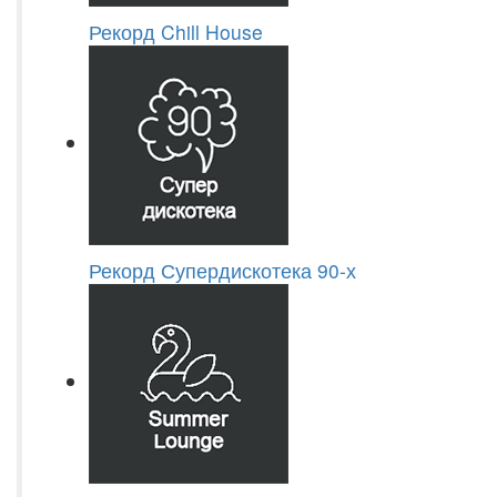
Рекорд Chill House
Рекорд Супердискотека 90-х