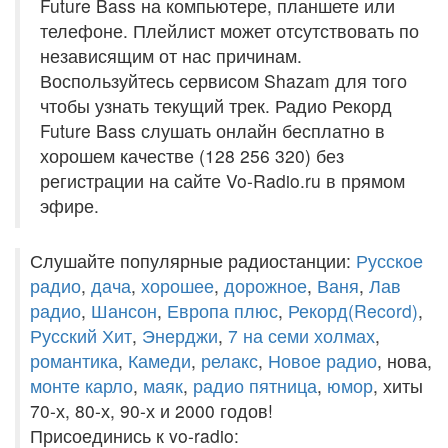
Future Bass на компьютере, планшете или
телефоне. Плейлист может отсутствовать по
независящим от нас причинам.
Воспользуйтесь сервисом Shazam для того
чтобы узнать текущий трек. Радио Рекорд
Future Bass слушать онлайн бесплатно в
хорошем качестве (128 256 320) без
регистрации на сайте Vo-Radio.ru в прямом
эфире.
Слушайте популярные радиостанции:
Русское
радио
,
дача
,
хорошее
,
дорожное
,
Ваня
,
Лав
радио
,
Шансон
,
Европа плюс
,
Рекорд(Record)
,
Русский Хит
,
Энерджи
,
7 на семи холмах
,
романтика
,
Камеди
,
релакс
,
Новое радио
, нова,
монте карло
,
маяк
,
радио пятница
,
юмор
, хиты
70-х, 80-х, 90-х и 2000 годов!
Присоединись к vo-radio: