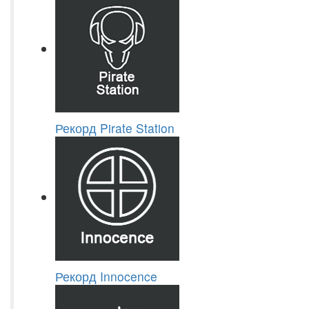
Рекорд Pirate Station
Рекорд Innocence