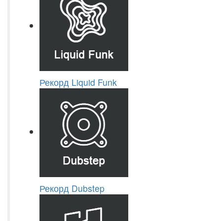
Рекорд Liquid Funk
Рекорд Dubstep