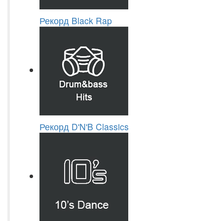
Рекорд Black Rap
Рекорд D'N'B Classics