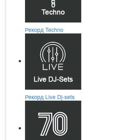
Рекорд Techno
Рекорд Live Dj-sets