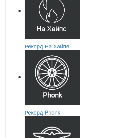
Рекорд На Хайпе
Рекорд Phonk