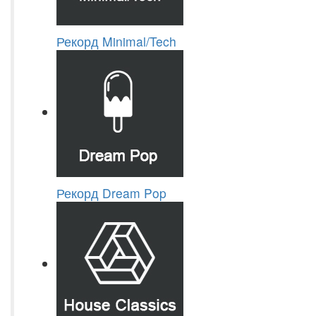
Рекорд Minimal/Tech
Рекорд Dream Pop