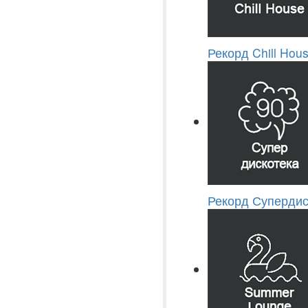
Рекорд Chill Hou
Рекорд Супердис