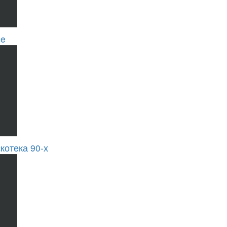
se
котека 90-х