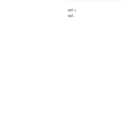
vol +
vol -