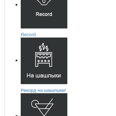
Record
Рекорд на шашлыки!