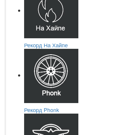
Рекорд На Хайпе
Рекорд Phonk