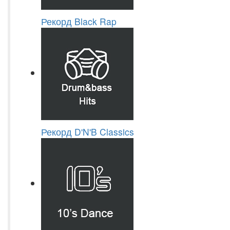
Рекорд Black Rap
Рекорд D'N'B Classics