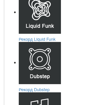
Рекорд Liquid Funk
Рекорд Dubstep