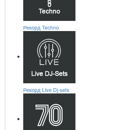
Рекорд Techno
Рекорд Live Dj-sets