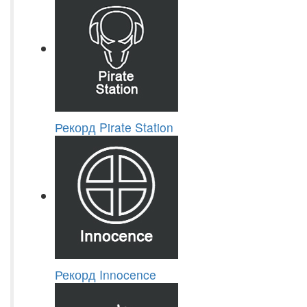
Рекорд Pirate Station
Рекорд Innocence