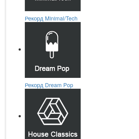
Рекорд Minimal/Tech
Рекорд Dream Pop