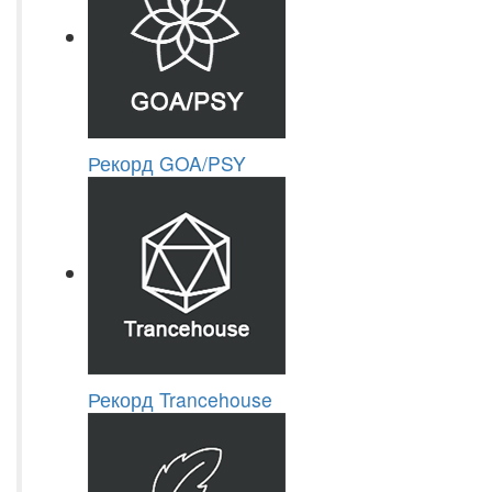
Рекорд GOA/PSY
Рекорд Trancehouse