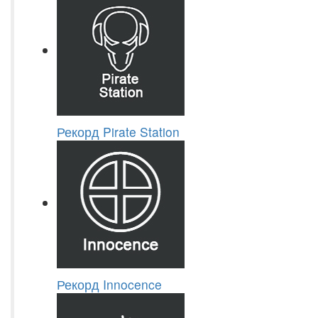
Рекорд Pirate Station
Рекорд Innocence