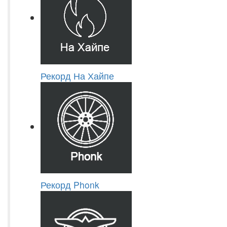
Рекорд На Хайпе
Рекорд Phonk