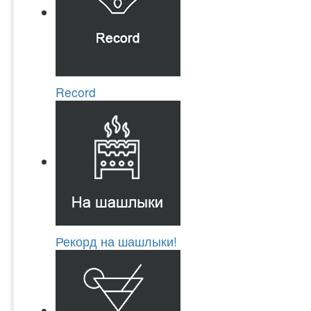
Record
Рекорд на шашлыки!