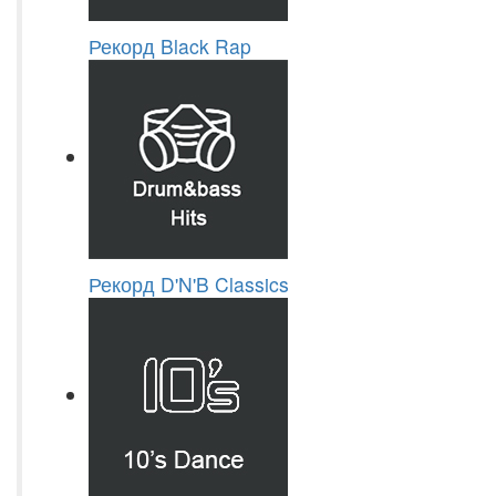
Рекорд Black Rap
Рекорд D'N'B Classics