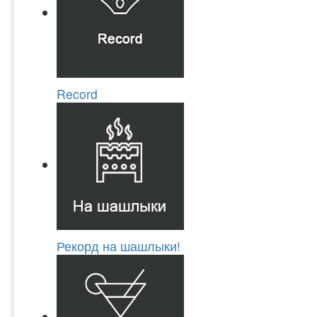
Record
Рекорд на шашлыки!