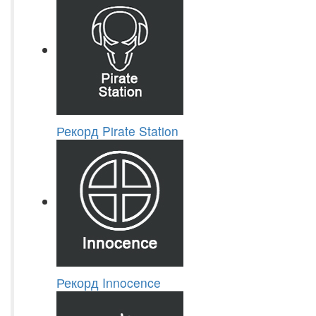
Рекорд Pirate Station
Рекорд Innocence