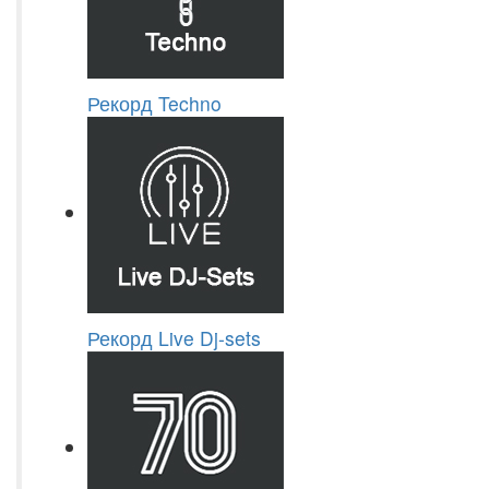
Рекорд Techno
Рекорд Live Dj-sets