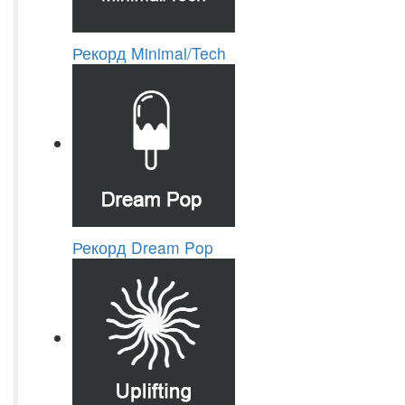
Рекорд Minimal/Tech
Рекорд Dream Pop