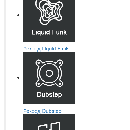
Рекорд Liquid Funk
Рекорд Dubstep