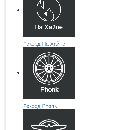
Рекорд На Хайпе
Рекорд Phonk