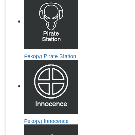
Рекорд Pirate Station
Рекорд Innocence