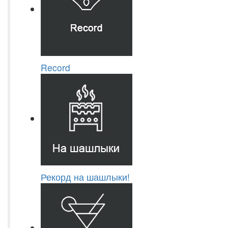
Record
Рекорд на шашлыки!