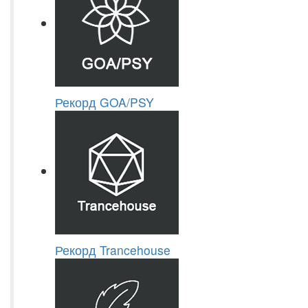
Рекорд GOA/PSY
Рекорд Trancehouse