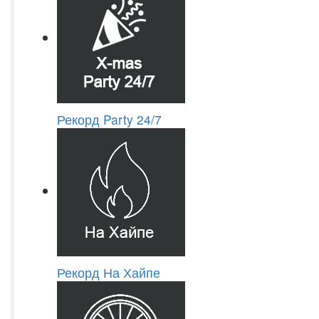
Рекорд Party 24/7
Рекорд На Хайпе