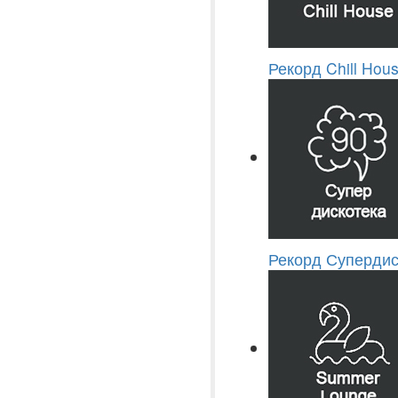
Рекорд Chill Hou
Рекорд Супердис