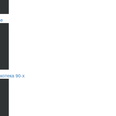
se
котека 90-х