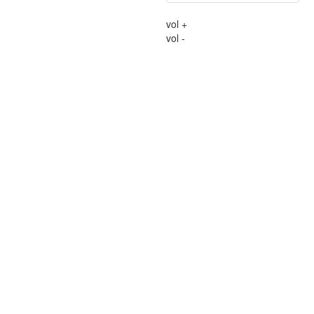
vol +
vol -