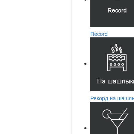
Record
Рекорд на шашлы