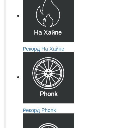
Рекорд На Хайпе
Рекорд Phonk