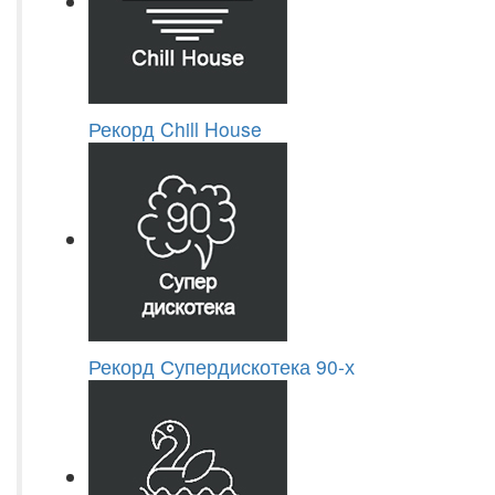
Рекорд Chill House
Рекорд Супердискотека 90-х