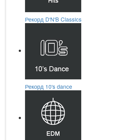
Рекорд D'N'B Classics
Рекорд 10's dance