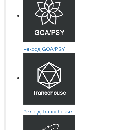
Рекорд GOA/PSY
Рекорд Trancehouse