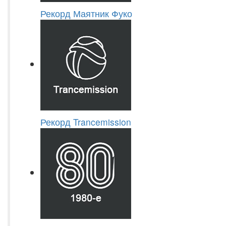
Рекорд Маятник Фуко
Рекорд Trancemission