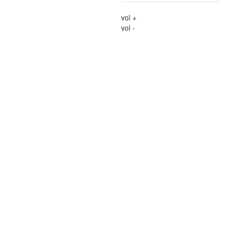
vol +
vol -