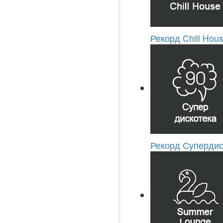
Рекорд Chill Hou
Рекорд Супердис