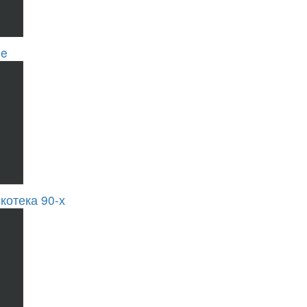
se
котека 90-х